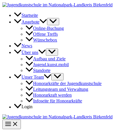
Zum
Inhalt
springen
Startseite
Angebote
Online-Buchung
Offene Treffs
Wünschebox
News
Über uns
Aufbau und Ziele
Jugend.kunst.mobil
Standorte
Unser Team
Honorarkräfte der Jugendkunstschule
Leitungsteam und Verwaltung
Honorarkraft werden
Infoseite für Honorarkräfte
Login