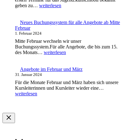
Termine
geben zu…
weiterlesen
Jugend.kunst.mobil!
Neues Buchungssystem für alle Angebote ab Mitte
Februar
1. Februar 2024
Mitte Februar wechseln wir unser
Buchungssystem.Für alle Angebote, die bis zum 15.
Neues
des Monats…
weiterlesen
Buchungssystem
für
alle
Angebote im Februar und März
Angebote
31. Januar 2024
ab
Für die Monate Februar und März haben sich unsere
Mitte
Angebote
Kursleiterinnen und Kursleiter wieder eine…
Februar
im
weiterlesen
Februar
und
März