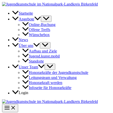
Zum
Inhalt
springen
Startseite
Angebote
Online-Buchung
Offene Treffs
Wünschebox
News
Über uns
Aufbau und Ziele
Jugend.kunst.mobil
Standorte
Unser Team
Honorarkräfte der Jugendkunstschule
Leitungsteam und Verwaltung
Honorarkraft werden
Infoseite für Honorarkräfte
Login