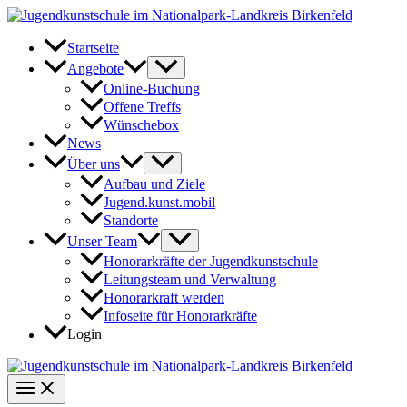
Zum
Inhalt
springen
Startseite
Angebote
Online-Buchung
Offene Treffs
Wünschebox
News
Über uns
Aufbau und Ziele
Jugend.kunst.mobil
Standorte
Unser Team
Honorarkräfte der Jugendkunstschule
Leitungsteam und Verwaltung
Honorarkraft werden
Infoseite für Honorarkräfte
Login