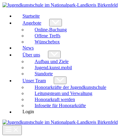
Zum
Inhalt
springen
Startseite
Angebote
Online-Buchung
Offene Treffs
Wünschebox
News
Über uns
Aufbau und Ziele
Jugend.kunst.mobil
Standorte
Unser Team
Honorarkräfte der Jugendkunstschule
Leitungsteam und Verwaltung
Honorarkraft werden
Infoseite für Honorarkräfte
Login