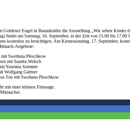
um Goldener Engel in Baumholder die Ausstellung „Wie sehen Kinder d
g) findet am Samstag, 16. September, in der Zeit von 15.00 bis 17.00 U
ms kostenlos zu besichtigen. Am Kirmessonntag, 17. September, kostet 
 Mitmach-Angebote:
r mit Swetlana Pleschkow
hen mit Sandra Welsch
n mit Yasmina Sommer
mit Wolfgang Gärtner
 aus Ton mit Swetlana Pleschkow
r mit einer kleinen Finissage.
 Mitmacher.