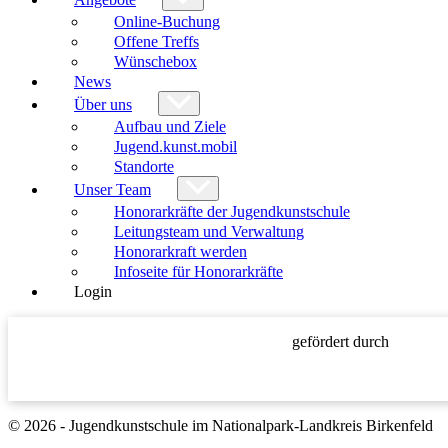
Online-Buchung
Offene Treffs
Wünschebox
News
Über uns
Aufbau und Ziele
Jugend.kunst.mobil
Standorte
Unser Team
Honorarkräfte der Jugendkunstschule
Leitungsteam und Verwaltung
Honorarkraft werden
Infoseite für Honorarkräfte
Login
gefördert durch
© 2026 - Jugendkunstschule im Nationalpark-Landkreis Birkenfeld