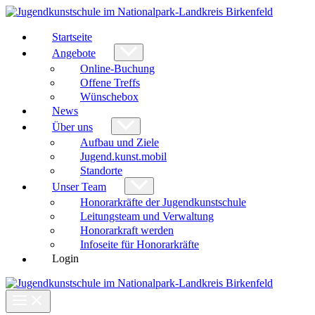
Zum
Inhalt
springen
Startseite
Angebote
Online-Buchung
Offene Treffs
Wünschebox
News
Über uns
Aufbau und Ziele
Jugend.kunst.mobil
Standorte
Unser Team
Honorarkräfte der Jugendkunstschule
Leitungsteam und Verwaltung
Honorarkraft werden
Infoseite für Honorarkräfte
Login