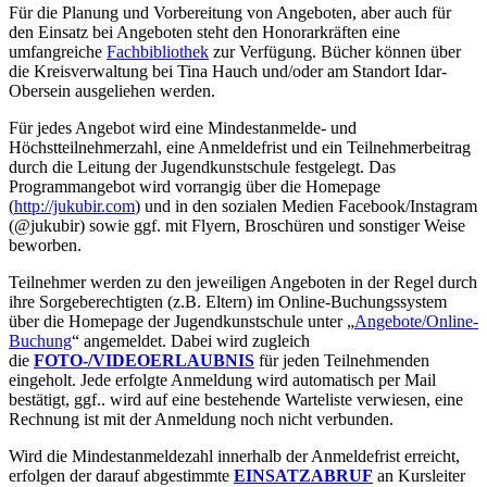
Für die Planung und Vorbereitung von Angeboten, aber auch für
den Einsatz bei Angeboten steht den Honorarkräften eine
umfangreiche
Fachbibliothek
zur Verfügung. Bücher können über
die Kreisverwaltung bei Tina Hauch und/oder am Standort Idar-
Obersein ausgeliehen werden.
Für jedes Angebot wird eine Mindestanmelde- und
Höchstteilnehmerzahl, eine Anmeldefrist und ein Teilnehmerbeitrag
durch die Leitung der Jugendkunstschule festgelegt. Das
Programmangebot wird vorrangig über die Homepage
(
http://jukubir.com
) und in den sozialen Medien Facebook/Instagram
(@jukubir) sowie ggf. mit Flyern, Broschüren und sonstiger Weise
beworben.
Teilnehmer werden zu den jeweiligen Angeboten in der Regel durch
ihre Sorgeberechtigten (z.B. Eltern) im Online-Buchungssystem
über die Homepage der Jugendkunstschule unter „
Angebote/Online-
Buchung
“ angemeldet. Dabei wird zugleich
die
FOTO-/VIDEOERLAUBNIS
für jeden Teilnehmenden
eingeholt. Jede erfolgte Anmeldung wird automatisch per Mail
bestätigt, ggf.. wird auf eine bestehende Warteliste verwiesen, eine
Rechnung ist mit der Anmeldung noch nicht verbunden.
Wird die Mindestanmeldezahl innerhalb der Anmeldefrist erreicht,
erfolgen der darauf abge­stimmte
EINSATZABRUF
an Kursleiter