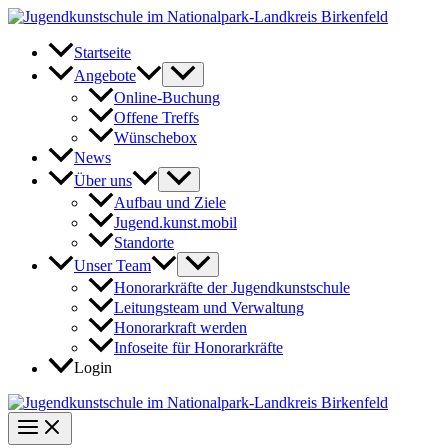
Zum
Inhalt
springen
Startseite
Angebote
Online-Buchung
Offene Treffs
Wünschebox
News
Über uns
Aufbau und Ziele
Jugend.kunst.mobil
Standorte
Unser Team
Honorarkräfte der Jugendkunstschule
Leitungsteam und Verwaltung
Honorarkraft werden
Infoseite für Honorarkräfte
Login