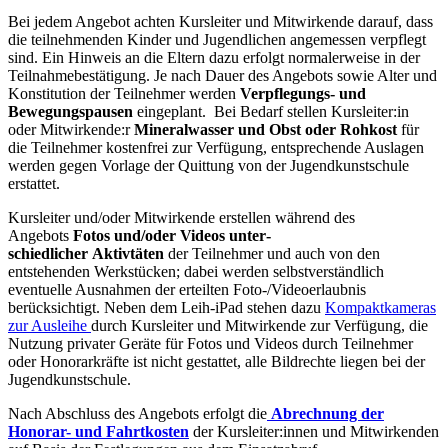
Bei jedem Angebot achten Kursleiter und Mitwirkende darauf, dass
die teilnehmenden Kinder und Jugendlichen angemessen verpflegt
sind. Ein Hinweis an die Eltern dazu erfolgt normalerweise in der
Teilnahmebestätigung. Je nach Dauer des Angebots sowie Alter und
Konstitution der Teilnehmer werden
Verpflegungs- und
Bewegungspausen
eingeplant. Bei Bedarf stellen Kursleiter:in
oder Mitwirkende:r
Mineralwasser und Obst oder Rohkost
für
die Teilnehmer kostenfrei zur Verfügung, entsprechende Auslagen
werden gegen Vorlage der Quittung von der Jugendkunstschule
erstattet.
Kursleiter und/oder Mitwirkende erstellen während des
Angebots
Fotos und/oder Videos unter­
schiedlicher
Aktivtäten
der Teilnehmer und auch von den
entstehenden Werkstücken; dabei werden selbstverständlich
eventuelle Ausnahmen der erteilten Foto-/Videoerlaubnis
berücksichtigt. Neben dem Leih-iPad stehen dazu
Kompaktkameras
zur Ausleihe
durch Kursleiter und Mitwirkende zur Verfügung, die
Nutzung privater Geräte für Fotos und Videos durch Teilnehmer
oder Honorarkräfte ist nicht gestattet, alle Bildrechte liegen bei der
Jugendkunstschule.
Nach Abschluss des Angebots erfolgt die
Abrechnung der
Honorar- und Fahrtkosten
der Kursleiter:innen und Mitwirkenden