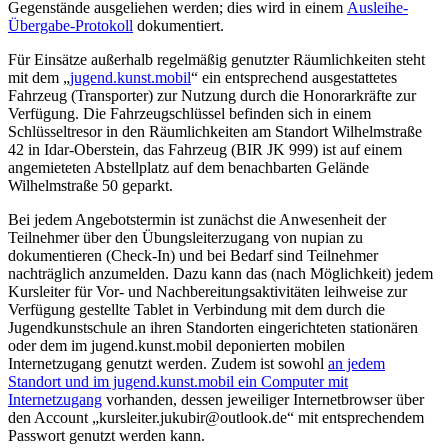
Gegenstände ausgeliehen werden; dies wird in einem
Ausleihe-
Übergabe-Protokoll
dokumentiert.
Für Einsätze außerhalb regelmäßig genutzter Räumlichkeiten steht
mit dem „
jugend.kunst.mobil
“ ein entsprechend ausgestattetes
Fahrzeug (Transporter) zur Nutzung durch die Honorarkräfte zur
Verfügung. Die Fahrzeugschlüssel befinden sich in einem
Schlüsseltresor in den Räumlichkeiten am Standort Wilhelmstraße
42 in Idar-Oberstein, das Fahrzeug (BIR JK 999) ist auf einem
angemieteten Abstellplatz auf dem benachbarten Gelände
Wilhelmstraße 50 geparkt.
Bei jedem Angebotstermin ist zunächst die Anwesenheit der
Teilnehmer über den Übungsleiterzugang von nupian zu
dokumentieren (Check-In) und bei Bedarf sind Teilnehmer
nachträglich anzumelden. Dazu kann das (nach Möglichkeit) jedem
Kursleiter für Vor- und Nachbereitungsaktivitäten leihweise zur
Verfügung gestellte Tablet in Verbindung mit dem durch die
Jugendkunstschule an ihren Standorten eingerichteten stationären
oder dem im jugend.kunst.mobil deponierten mobilen
Internetzugang genutzt werden. Zudem ist sowohl
an jedem
Standort und im jugend.kunst.mobil ein Computer mit
Internetzugang
vorhanden, dessen jeweiliger Internetbrowser über
den Account „kursleiter.jukubir@outlook.de“ mit entsprechendem
Passwort genutzt werden kann.