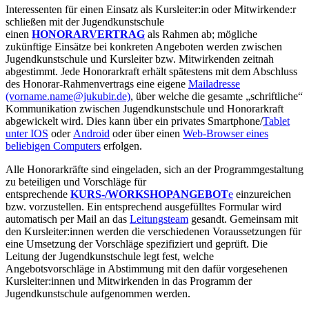
Interessenten für einen Einsatz als Kursleiter:in oder Mitwirkende:r
schließen mit der Jugend­kunst­schule
einen
HONORARVERTRAG
als Rahmen ab; mögliche
zukünftige Einsätze bei konkreten Angeboten werden zwischen
Jugend­kunstschule und Kursleiter bzw. Mitwirkenden zeitnah
abgestimmt. Jede Honorarkraft erhält spätestens mit dem Abschluss
des Honorar-Rahmenvertrags eine eigene
Mailadresse
(vorname.name@jukubir.de)
, über welche die gesamte „schriftliche“
Kommunikation zwischen Jugendkunstschule und Honorarkraft
abgewickelt wird. Dies kann über ein privates Smartphone/
Tablet
unter IOS
oder
Android
oder über einen
Web-Browser eines
beliebigen Computers
erfolgen.
Alle Honorarkräfte sind eingeladen, sich an der Programmgestaltung
zu beteiligen und Vorschläge für
entsprechende
KURS-/WORKSHOPANGEBOT
e
einzureichen
bzw. vorzustellen. Ein entsprechend ausgefülltes Formular wird
automatisch per Mail an das
Leitungsteam
gesandt. Gemeinsam mit
den Kursleiter:innen werden die verschiedenen Voraussetzungen für
eine Umsetzung der Vorschläge spezifiziert und geprüft. Die
Leitung der Jugendkunstschule legt fest, welche
Angebotsvorschläge in Abstimmung mit den dafür vorgesehenen
Kursleiter:innen und Mitwirkenden in das Programm der
Jugendkunstschule aufge­nommen werden.