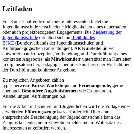
Leitfaden
Für Kunstschaffende und andere Interessenten bietet die
Jugendkunstschule verschiedene Mög­lichkeiten eines dauerhaften
oder auch projektbezogenen Engagements. Die
Zielsetzung der
Jugendkunstschule
orientiert sich am
Leitbild des
BJKE
(Bundesverbands der Jugendkunstschulen und
Kulturpädagogischen Einrichtungen). Als
Kursleiter:in
ver­
antwortet man Konzeption, Vorbereitung und Durchführung eines
konkreten Angebotes, als
Mitwirkende:r
unterstützt man Kursleiter
in organisatorischer, pädagogischer oder künstlerischer Hinsicht bei
der Durchführung konkreter Angebote.
Zu möglichen Angeboten zählen
typischerweise
Kurse
,
Workshops
und
Ferienangebote,
gerne
aber auch
Besondere Angebotsformen
wie Exkursionen,
Ausstellungen, Aufführungen o.ä.
Für die Arbeit mit Kindern und Jugendlichen wird die Vor­lage eines
erweiterten
Führungszeugnisses
erforderlich. Über eine
entsprechende Bescheinigung der Jugendkunstschule kann das
Zeugnis kostenlos beim Einwohnermeldeamt am Wohnsitz des
Interes­senten angefordert werden.