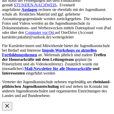
auf Basis der Festlegungen aus dem Einsatzabruf
gemäß
STUNDEN-NACHWEIS
.
Eventuell
angefallene
Auslagen
rechnen sie ebenfalls mit der Jugendkunst­
schule ab. Restliches Material und ggf. geliehene
Ausstattungsgegenstände werden zurück­gegeben. Die ent­standenen
Fotos und Videos werden an die Jugendkunstschule zu
Dokumentations- und Werbe­zwecken mittels Dateiupload vom iPad
oder über den
Computer vor Ort
auf OneDrive (Account
kursleiter.jukubir@outlook.de) weitergeleitet
Für Kursleiter:innen und Mitwirkende bietet die Jugendkunstschule
bei Bedarf und Interesse
Impuls-Workshops zu aktuellen
Fortbildungsthemen
an. Mehrmals jährlich sind zudem
Treffen
der Honorarkräfte mit dem Leitungsteam
geplant (in
Präsenzform und als Videokonferenz). Zusätzlich wurde ein
(monatlicher)
Mail-Newsletter für alle Honorarkräfte
und
Interessenten
eingeführt werden
Vertreter der Jugendkunstschule nehmen regelmäßig am
rheinland-
pfälzischen Jugendkunstschultag
teil und stehen im Kontakt mit
anderen Jugendkunstschulen und organisierten Einrichtungen des
Landes und auf Bundesebene.