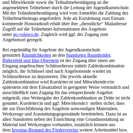
und Mitwirkende sowie die Teilnahmebestätigung an die
angemeldeten Teilnehmer durch die Leitung der Jugendkunst­schule.
Mit der Teilnahmebestätigung wird vom Anmelder die Zahlung des
Teil­nehmer­beitrags angefordert. Jede als Kursleitung zum Einsatz
kommende Honorarkraft erhält über ihre „dienstliche“ Mailadresse
Zugriff auf die Teilnehmer-Informationen des Angebots
unter
go.yolawo.de
. Zugleich wird ggf. der Zugang zum
Angebotsort geregelt.
Bei regelmäßig für Angebote der Jugendkunstschule
genutzten
Räumlichkeiten
an den
Standorten Baumholder,
Birkenfeld und Idar-Oberstein
ist der Zugang über einen am
Eingang angebrachten Schlüsseltresor mittels Zahlenkombination
möglich, die Schlüssel sind nach Angebotsende wieder im
Schlüsseltresor zu deponieren. Die jeweils aktuelle
Zahlenkombination wird Kursleiter:in und Mitwirkende:r/m
spätestens mit dem Einsatzabruf in geeigneter Weise vertraulich und
ausschließlich zum Zugang für das entsprechende Angebot
mitgeteilt, eine Weitergabe der Zahlenkombination an Dritte ist nicht
gestattet. Kursleiter:in und ggf. Mitwirkende:r stellen sicher, dass
die zur Durchführung des Angebots notwendigen Materialien,
Werkzeuge und Ausstattungsgegenstände bereitstehen. Dazu ist an
allen Standorten neben der Einrichtung eine Grundausstattung an
Material und Werkzeugen vorhanden, zusätzlich können aus
dem
Inventar-Bestand des Fördervereins
weitere Arbeitsmittel bzw.